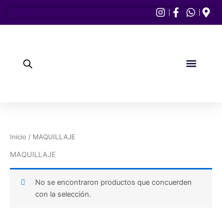
Ir
al
contenido
PULIDORES Y LAM
CEJAS Y PEST
Elementor #1154
Inicio
/ MAQUILLAJE
MAQUILLAJE
No se encontraron productos que concuerden
con la selección.