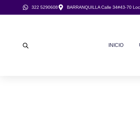
Ir
322 5290608
BARRANQUILLA Calle 34#43-70 Loca
al
contenido
INICIO