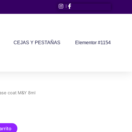
CEJAS Y PESTAÑAS
Elementor #1154
ase coat M&Y 8ml
arrito