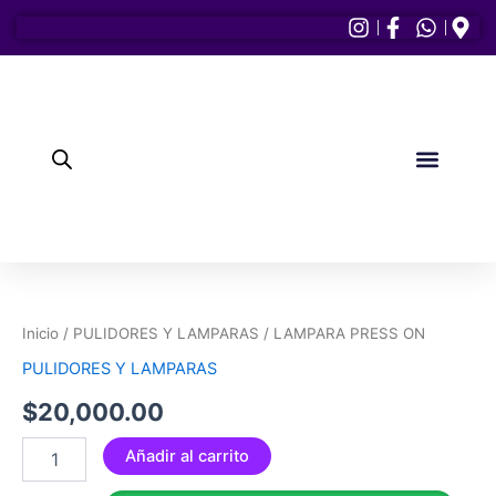
Ir
al
contenido
PULIDORES Y LAM
CEJAS Y PEST
Elementor #1154
LAMPARA
PRESS
ON
Inicio
/
PULIDORES Y LAMPARAS
/ LAMPARA PRESS ON
cantidad
PULIDORES Y LAMPARAS
$
20,000.00
Añadir al carrito