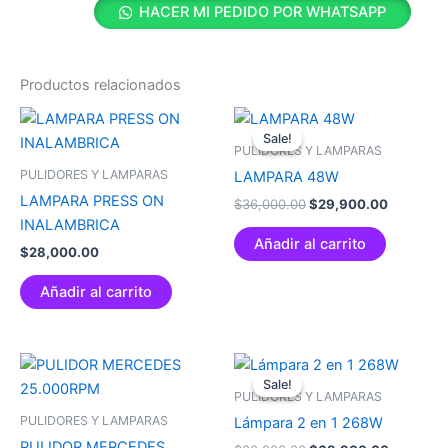
HACER MI PEDIDO POR WHATSAPP
Productos relacionados
Original
Current
price
price
Sale!
Sale!
was:
is:
PULIDORES Y LAMPARAS
$36,000.00.
$29,900.
PULIDORES Y LAMPARAS
LAMPARA 48W
LAMPARA PRESS ON
$
36,000.00
$
29,900.00
INALAMBRICA
Añadir al carrito
$
28,000.00
Añadir al carrito
Original
Current
price
price
Sale!
Sale!
was:
is:
PULIDORES Y LAMPARAS
$80,000.00.
$69,900
PULIDORES Y LAMPARAS
Lámpara 2 en 1 268W
PULIDOR MERCEDES