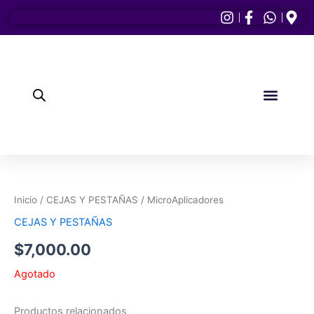
Ir
al
contenido
PULIDORES Y LAM
CEJAS Y PEST
Elementor #1154
Inicio
/
CEJAS Y PESTAÑAS
/ MicroAplicadores
CEJAS Y PESTAÑAS
$
7,000.00
Agotado
Productos relacionados