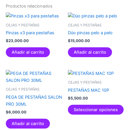
Productos relacionados
CEJAS Y PESTAÑAS
CEJAS Y PESTAÑAS
Pinzas x3 para pestañas
Dúo pinzas pelo a pelo
$
23,000.00
$
15,000.00
Añadir al carrito
Añadir al carrito
Est
pr
CEJAS Y PESTAÑAS
tie
CEJAS Y PESTAÑAS
PESTAÑAS MAC 10P
múl
PEGA DE PESTAÑAS SALON
$
5,500.00
var
PRO 30ML
La
Seleccionar opciones
$
6,000.00
op
se
Añadir al carrito
pu