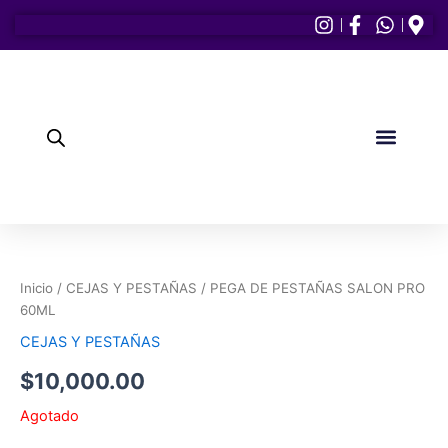
Ir
al
contenido
PULIDORES Y LAM
CEJAS Y PEST
Elementor #1154
Inicio
/
CEJAS Y PESTAÑAS
/ PEGA DE PESTAÑAS SALON PRO
60ML
CEJAS Y PESTAÑAS
$
10,000.00
Agotado