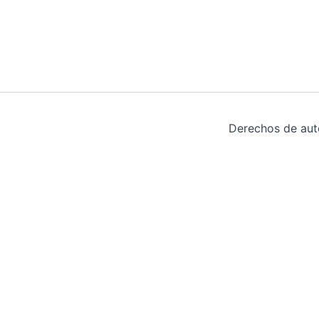
Derechos de aut
ABRIR CHAT
Hola, en que podemos ayudarte el dia de hoy?🙌
0