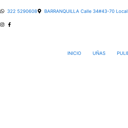
Ir
al
322 5290608
BARRANQUILLA Calle 34#43-70 Local
contenido
INICIO
UÑAS
PUL