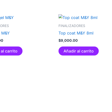
DORES
FINALIZADORES
l M&Y
Top coat M&Y 8ml
00
$
9,000.00
al carrito
Añadir al carrito