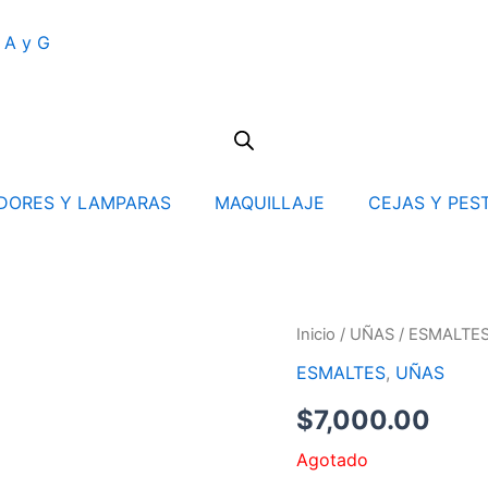
 A y G
IDORES Y LAMPARAS
MAQUILLAJE
CEJAS Y PES
Inicio
/
UÑAS
/
ESMALTE
ESMALTES
,
UÑAS
$
7,000.00
Agotado