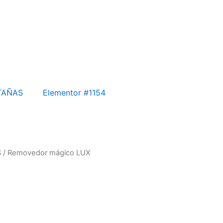
TAÑAS
Elementor #1154
S
/ Removedor mágico LUX